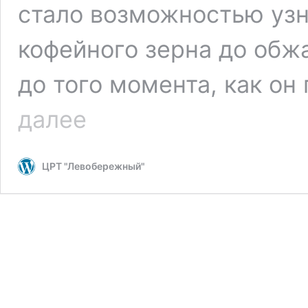
стало возможностью узна
кофейного зерна до обжа
до того момента, как он
Экскурсия
далее
на
завод
по
ЦРТ "Левобережный"
обжарке
кофе
Stile
di
Vita