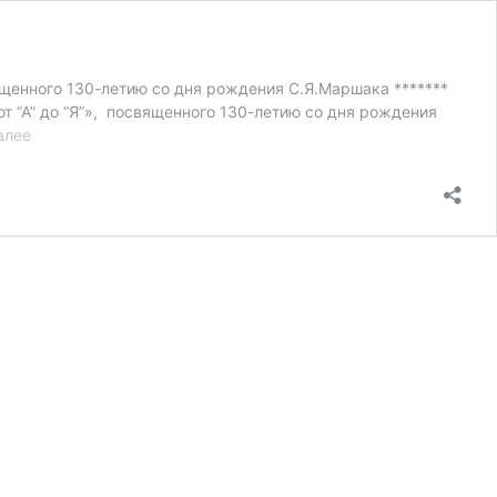
ященного 130-летию со дня рождения С.Я.Маршака *******
т “А” до “Я”», посвященного 130-летию со дня рождения
Конкурс
алее
к
130-
летию
С.Я.
Маршака