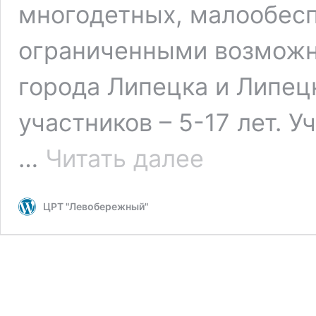
многодетных, малообесп
ограниченными возможн
города Липецка и Липец
участников – 5-17 лет. У
Конкурс
…
Читать далее
рисунков
“Все
цветы
ЦРТ "Левобережный"
мира-
мамам
и
бабушкам”