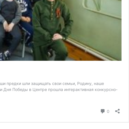
аши предки шли защищать свои семьи, Родину, наше
рии Дня Победы в Центре прошла интерактивная конкурсно-
коммента
0