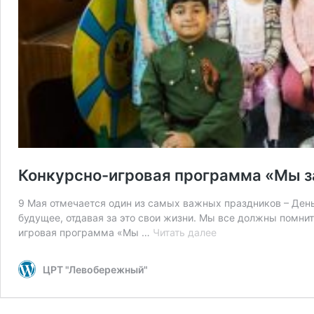
Конкурсно-игровая программа «Мы з
9 Мая отмечается один из самых важных праздников – День
будущее, отдавая за это свои жизни. Мы все должны помнит
Конкурсно-
игровая программа «Мы …
Читать далее
игровая
программа
ЦРТ "Левобережный"
«Мы
за
мир»