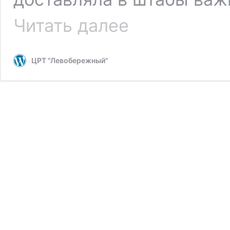
Мастер-
Читать далее
класс
«Голубь
–
ЦРТ "Левобережный"
символ
Мира»