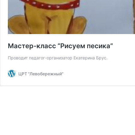
Мастер-класс “Рисуем песика”
Проводит педагог-организатор Екатерина Брус.
ЦРТ "Левобережный"