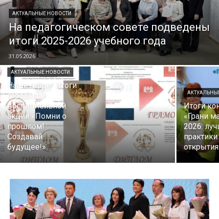
АКТУАЛЬНЫЕ НОВОСТИ
На педагогическом совете подведены
итоги 2025-2026 учебного года
31.05.2026
АКТУАЛЬНЫЕ НОВОСТИ
Наши герои! Итоги
АКТУАЛЬНЫ
городской
воспитательной
Итоги ко
акции «Помни о
«Грани м
прошлом!
2026: лу
Создавай
практики
будущее!»
открытия