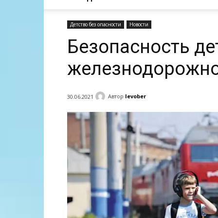
Детство без опасности
Новости
Безопасность де
железнодорожно
Автор
levober
30.06.2021