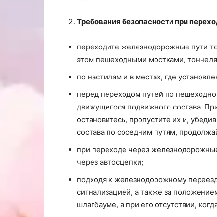
Требования безопасности при перех
переходите железнодорожные пути тол
этом пешеходными мостками, тоннелями
по настилам и в местах, где установл
перед переходом путей по пешеходном
движущегося подвижного состава. При
остановитесь, пропустите их и, убед
состава по соседним путям, продолжа
при переходе через железнодорожные 
через автосцепки;
подходя к железнодорожному переезду
сигнализацией, а также за положение
шлагбауме, а при его отсутствии, ког