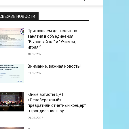
СВЕЖИЕ НОВОСТИ
Приглашаем дошколят на
занятия в объединения
“Вырастай-ка” и “Учимся,
играя!”
18.07.2026
Внимание, важная новость!
03.07.2026
Юные артисты ЦРТ
«Левобережный»
превратили отчетный концерт
в грандиозное шоу
09.06.2026