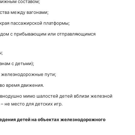
вижным составом;
ства между вагонами;
 края пассажирской платформы;
рядом с прибывающим или отправляющимся
ы;
анам с детьми);
а железнодорожные пути;
 во время движения.
авнодушно мимо шалостей детей вблизи железной
– не место для детских игр.
ведения детей на объектах железнодорожного