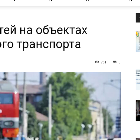
ЦРТ
тей на объектах
го транспорта
"Левобережный"
761
0