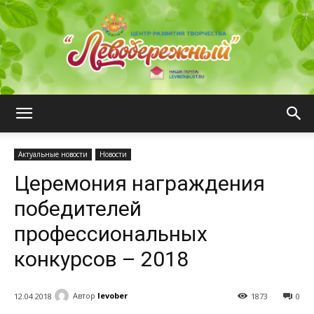
ЦРТ
Актуальные новости
Новости
Церемония награждения
"Левобережный"
победителей
профессиональных
конкурсов – 2018
Автор
levober
12.04.2018
1873
0