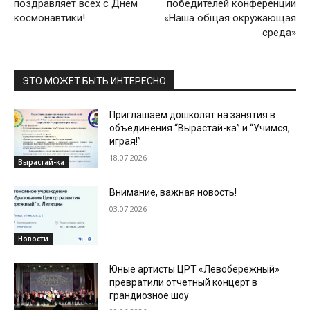
поздравляет всех с Днём
победителей конференции
космонавтики!
«Наша общая окружающая
среда»
ЭТО МОЖЕТ БЫТЬ ИНТЕРЕСНО
Приглашаем дошколят на занятия в
объединения “Вырастай-ка” и “Учимся,
играя!”
18.07.2026
Вырастай-ка
Внимание, важная новость!
03.07.2026
Новости
Юные артисты ЦРТ «Левобережный»
превратили отчетный концерт в
грандиозное шоу