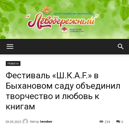
ЦРТ
Новости
Фестиваль «Ш.К.А.F.» в
"Левобережный"
Быхановом саду объединил
творчество и любовь к
книгам
Автор
levober
09.09.2025
234
0