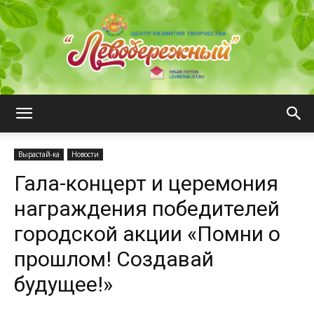
ЦРТ
Вырастай-ка
Новости
Гала-концерт и церемония
"Левобережный"
награждения победителей
городской акции «Помни о
прошлом! Создавай
будущее!»