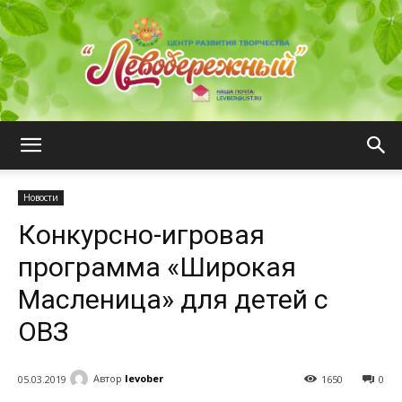
ЦРТ
Новости
Конкурсно-игровая
"Левобережный"
программа «Широкая
Масленица» для детей с
ОВЗ
Автор
levober
05.03.2019
1650
0