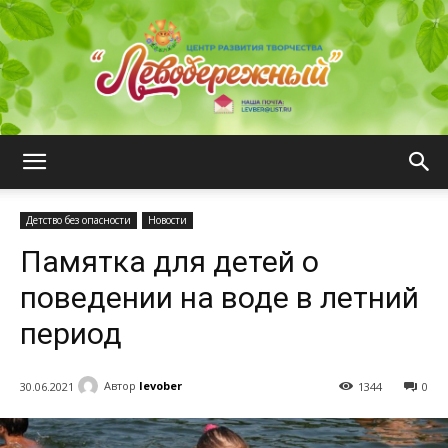
ЦРТ
Детство без опасности
Новости
Памятка для детей о
"Левобережный"
поведении на воде в летний
период
Автор
levober
30.06.2021
1344
0