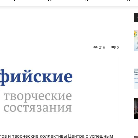
ЦРТ
216
0
"Левобережный"
гов и творческие коллективы Центра с успешным