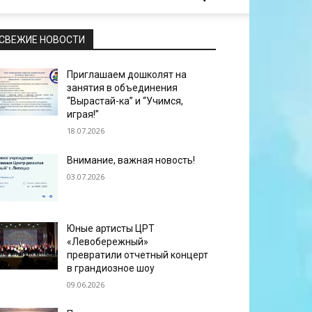
СВЕЖИЕ НОВОСТИ
Приглашаем дошколят на
занятия в объединения
“Вырастай-ка” и “Учимся,
играя!”
18.07.2026
Внимание, важная новость!
03.07.2026
Юные артисты ЦРТ
«Левобережный»
превратили отчетный концерт
в грандиозное шоу
09.06.2026