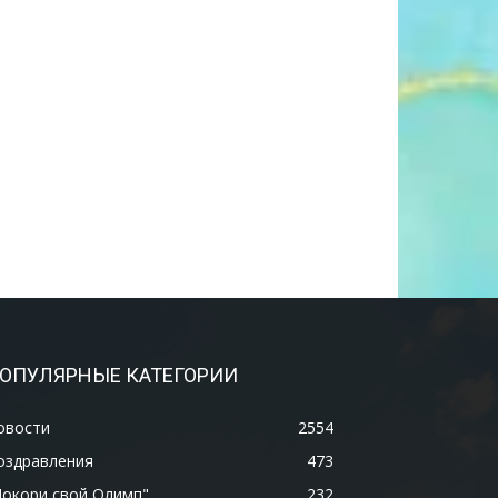
ОПУЛЯРНЫЕ КАТЕГОРИИ
овости
2554
оздравления
473
Покори свой Олимп"
232