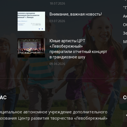
18.07.2026
"
Внимание, важная новость!
А
03.07.2026
О
З
Юные артисты ЦРТ
М
«Левобережный»
превратили отчетный концерт
в грандиозное шоу
09.06.2026
НАС
С
иципальное автономное учреждение дополнительного
азования Центр развития творчества «Левобережный»