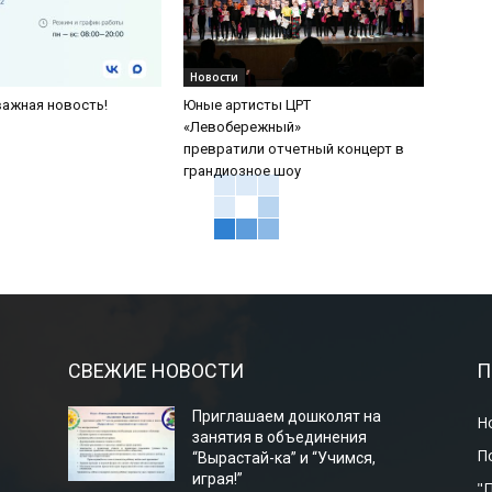
Новости
важная новость!
Юные артисты ЦРТ
«Левобережный»
превратили отчетный концерт в
грандиозное шоу
СВЕЖИЕ НОВОСТИ
П
Приглашаем дошколят на
Н
занятия в объединения
П
“Вырастай-ка” и “Учимся,
играя!”
"