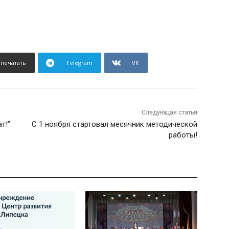
спечатать
Telegram
VK
Следующая статья
т!”
С 1 ноября стартовал месячник методической
работы!