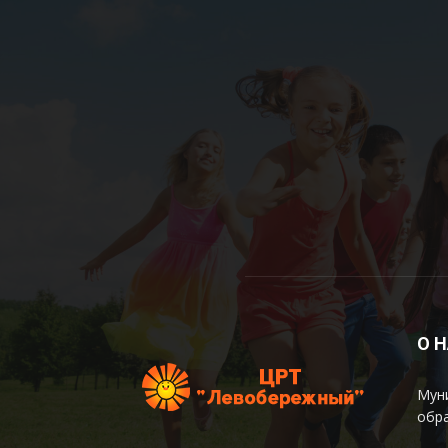
О 
Мун
обр