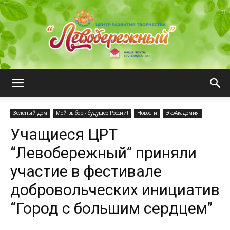
ЦРТ
Зеленый дом
Мой выбор - будущее России!
Новости
ЭкоАкадемия
Учащиеся ЦРТ
"Левобережный"
“Левобережный” приняли
участие в фестивале
добровольческих инициатив
“Город с большим сердцем”