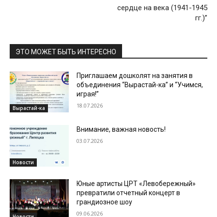
сердце на века (1941-1945
гг.)”
ЭТО МОЖЕТ БЫТЬ ИНТЕРЕСНО
Приглашаем дошколят на занятия в
объединения “Вырастай-ка” и “Учимся,
играя!”
18.07.2026
Вырастай-ка
Внимание, важная новость!
03.07.2026
Новости
Юные артисты ЦРТ «Левобережный»
превратили отчетный концерт в
грандиозное шоу
09.06.2026
Новости