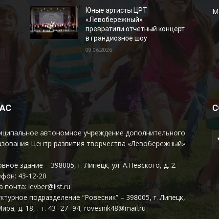
Юные артисты ЦРТ
М
«Левобережный»
превратили отчетный концерт
в грандиозное шоу
09.06.2026
НАС
С
иципальное автономное учреждение дополнительного
азования Центр развития творчества «Левобережный»
вное здание – 398005, г. Липецк, ул. А.Невского, д. 2.
фон: 43-12-20
 почта: levber@list.ru
ктурное подразделение “Ровесник” – 398005, г. Липецк,
Мира, д. 18, . т. 43- 27 -94, rovesnik48@mail.ru