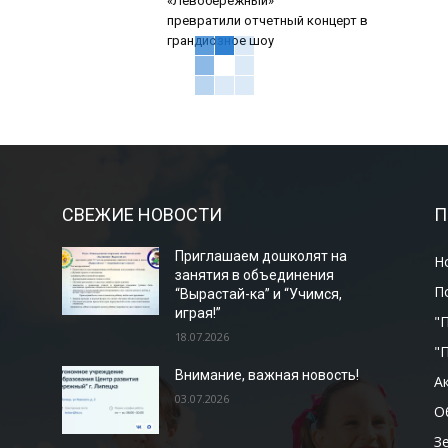
«Левобережный»
превратили отчетный концерт в
грандиозное шоу
СВЕЖИЕ НОВОСТИ
П
Приглашаем дошколят на
Н
занятия в объединения
П
“Вырастай-ка” и “Учимся,
играя!”
"
18.07.2026
"
Внимание, важная новость!
А
03.07.2026
О
З