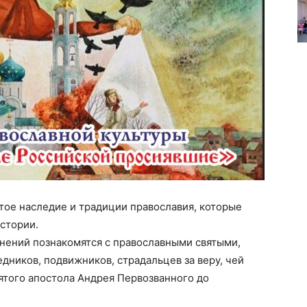
атое наследие и традиции православия, которые
истории.
инений познакомятся с православными святыми,
дников, подвижников, страдальцев за веру, чей
вятого апостола Андрея Первозванного до