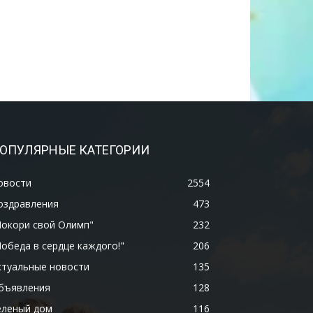
ОПУЛЯРНЫЕ КАТЕГОРИИ
овости
2554
оздравления
473
Покори свой Олимп"
232
Победа в сердце каждого!"
206
ктуальные новости
135
бъявления
128
еленый дом
116