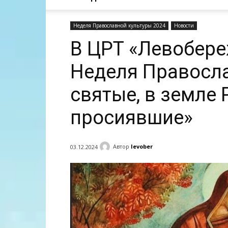
Неделя Православной культуры 2024
Новости
В ЦРТ «Левобере
Неделя Правосла
святые, в земле
просиявшие»
Автор
levober
03.12.2024