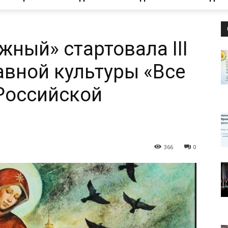
ЦРТ
жный» стартовала III
вной культуры «Все
"Левобережный"
 Российской
366
0