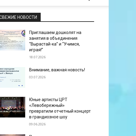
СВЕЖИЕ НОВОСТИ
Приглашаем дошколят на
занятия в объединения
“Вырастай-ка” и “Учимся,
играя!”
18.07.2026
Внимание, важная новость!
03.07.2026
Юные артисты ЦРТ
«Левобережный»
превратили отчетный концерт
в грандиозное шоу
09.06.2026