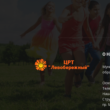
О 
Мун
обр
Осно
Теле
Наша
Стру
пр. 